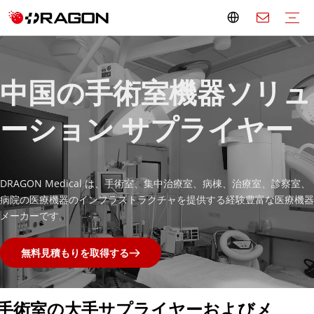
応急処置キット
軍用応急処置キット
大型救急セット
ミニ救急セット
空の救急バッグ
救急箱
応急処置用品
担架
救急車担架
スコップストレッチャー
折りたたみ担架
ロールストレッチャー
バスケットストレッチャー
エアーストレッチャー
避難用階段椅子
ペットストレッチャー
ソフトストレッチャー
小児用担架
スパインボード
頭部の固定
添え木
車椅子メーカー
電動車椅子
手動車椅子
立ち車椅子
階段昇降用車椅子
移動補助具
松葉杖
歩行補助具
モビリティスクーター
患者用リフト
リハビリテーションケア
バスルーム
寝室
ホームヘルス
病院用家具
電動病院用ベッド
手動病院用ベッド
映像機器
オーバーベッドテーブル
ベッドサイドキャビネット
IVスタンド
病院の画面
医療用カート
透析椅子
輸液チェア
献血チェア
緊急搬送トロリー
手術室設備
操作テーブル
オペレーションライト
観察台
検査ランプ
ステアクライマートロリー
中国の手術室機器ソリュ
ーション サプライヤー
DRAGON Medical は、手術室、集中治療室、病棟、治療室、診察室、
病院の医療機器のインフラストラクチャを提供する経験豊富な医療機器
メーカーです。
無料見積もりを取得する
手術室の大手サプライヤーおよびメ