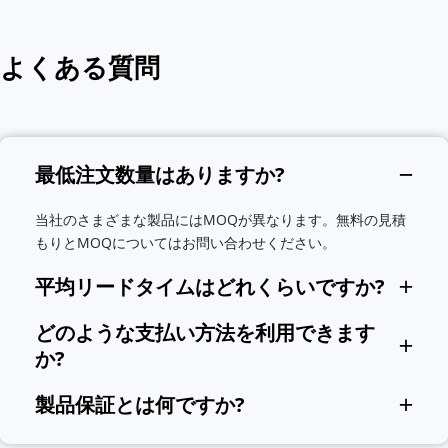
よくある質問
最低注文数量はありますか?
当社のさまざまな製品にはMOQが異なります。無料の見積
もりとMOQについてはお問い合わせください。
平均リードタイムはどれくらいですか?
平均的な納期は30～45日ですが、具体的な時間はご注文の製品
どのような支払い方法を利用できます
の数とカスタマイズ要件によって異なります。特定の納期を知
か?
りたい場合は、お問い合わせください。無料の見積もりと納期
を提供します。
国際的な支払い方法として、クレジット カード、TT、銀行振
製品保証とは何ですか?
込、信用状をご利用いただけます。
ご購入いただいた商品には1年間の保証を提供しております。