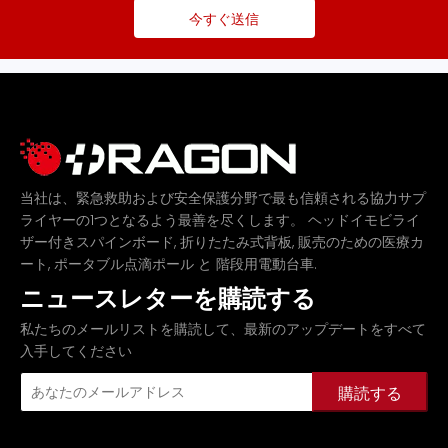
今すぐ送信
当社は、緊急救助および安全保護分野で最も信頼される協力サプ
ライヤーの1つとなるよう最善を尽くします。
ヘッドイモビライ
,
,
ザー付きスパインボード
折りたたみ式背板
販売のための医療カ
,
と
.
ート
ポータブル点滴ポール
階段用電動台車
ニュースレターを購読する
私たちのメールリストを購読して、最新のアップデートをすべて
入手してください
購読する