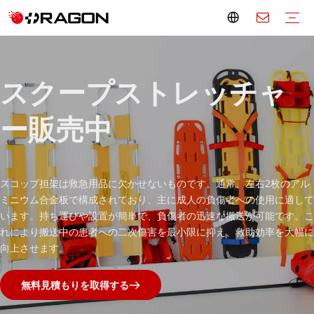
応急処置キット
軍用応急処置キット
大型救急セット
ミニ救急セット
空の救急バッグ
救急箱
応急処置用品
担架
救急車担架
スコップストレッチャー
折りたたみ担架
ロールストレッチャー
バスケットストレッチャー
エアーストレッチャー
避難用階段椅子
ペットストレッチャー
ソフトストレッチャー
小児用担架
スパインボード
頭部の固定
添え木
車椅子メーカー
電動車椅子
手動車椅子
立ち車椅子
階段昇降用車椅子
移動補助具
松葉杖
歩行補助具
モビリティスクーター
患者用リフト
リハビリテーションケア
バスルーム
寝室
ホームヘルス
病院用家具
電動病院用ベッド
手動病院用ベッド
映像機器
オーバーベッドテーブル
ベッドサイドキャビネット
IVスタンド
病院の画面
医療用カート
透析椅子
輸液チェア
献血チェア
緊急搬送トロリー
手術室設備
操作テーブル
オペレーションライト
観察台
検査ランプ
ステアクライマートロリー
スクープストレッチャ
ー販売中
スコップ担架は救急用品に欠かせないものです。通常、左右2枚のアル
ミニウム合金板で構成されており、主に成人の負傷者への使用に適して
います。持ち運びや設置が簡単で、負傷者の迅速な搬送が可能です。こ
れにより搬送中の患者への二次傷害を最小限に抑え、救助効率を大幅に
向上させます。
無料見積もりを取得する