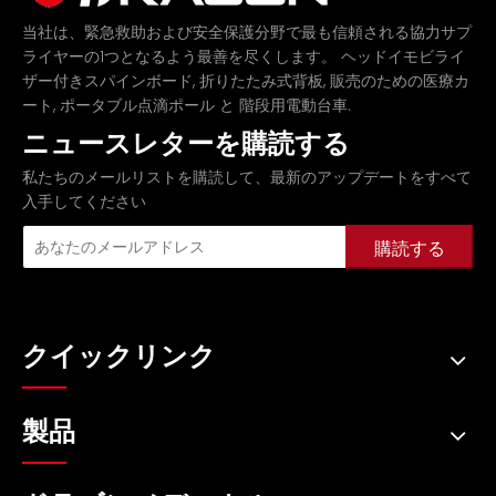
当社は、緊急救助および安全保護分野で最も信頼される協力サプ
ライヤーの1つとなるよう最善を尽くします。
ヘッドイモビライ
,
,
ザー付きスパインボード
折りたたみ式背板
販売のための医療カ
,
と
.
ート
ポータブル点滴ポール
階段用電動台車
ニュースレターを購読する
私たちのメールリストを購読して、最新のアップデートをすべて
入手してください
購読する
クイックリンク
製品