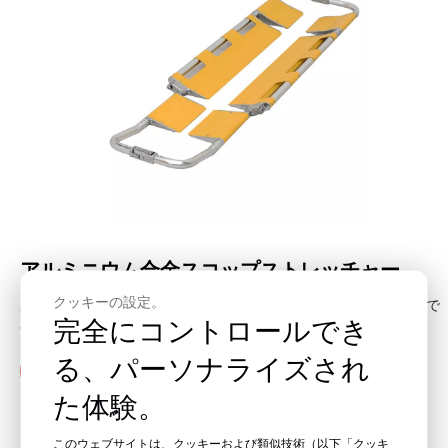
アルミニウム合金スコップストレッチャー
クッキーの設定。
主に病院、スポーツ会場、救急車、戦場での患者や負傷者の輸送で
完全にコントロールでき
使用されます。
る、パーソナライズされ
すぐに見積もりを取得
た体験。
サポートチームに連絡する
このウェブサイトは、クッキーおよび類似技術（以下「クッキ