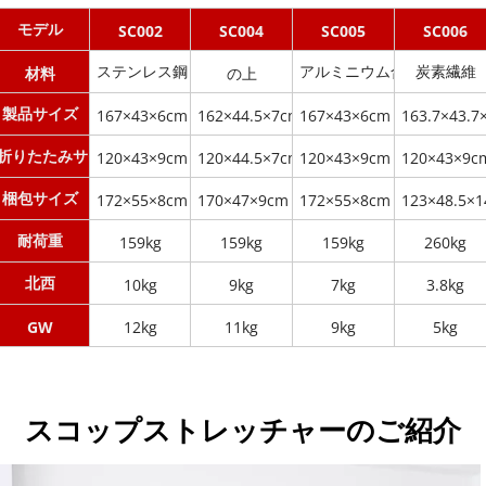
モデル
SC002
SC004
SC005
SC006
ステンレス鋼
アルミニウム合金
炭素繊維
材料
の上
製品サイズ
167×43×6cm
162×44.5×7cm
167×43×6cm
163.7×43.7
折りたたみサイズ
120×43×9cm
120×44.5×7cm
120×43×9cm
120×43×9c
梱包サイズ
172×55×8cm
170×47×9cm
172×55×8cm
123×48.5×1
耐荷重
159kg
159kg
159kg
260kg
北西
10kg
9kg
7kg
3.8kg
GW
12kg
11kg
9kg
5kg
スコップストレッチャーのご紹介