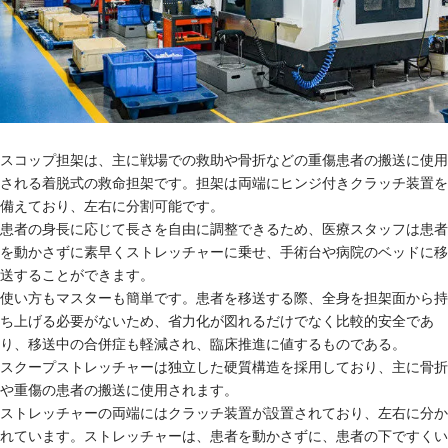
スコップ担架は、主に戦場での救助や骨折などの重傷患者の搬送に使用
される着脱式の救命担架です。担架は両端にヒンジ付きクラッチ装置を
備えており、左右に分割可能です。 
患者の身長に応じて長さを自由に調整できるため、医療スタッフは患者
を動かさずに素早くストレッチャーに乗せ、手術台や病院のベッドに移
送することができます。
使い方もマスターも簡単です。患者を移送する際、全身を担架面から持
ち上げる必要がないため、省力化が図れるだけでなく比較的安全であ
り、移送中の合併症も軽減され、臨床推進に値するものである。 
スクープストレッチャーは独立した硬質構造を採用しており、主に骨折
や重傷の患者の搬送に使用されます。 
ストレッチャーの両端にはクラッチ装置が設置されており、左右に分か
れています。ストレッチャーは、患者を動かさずに、患者の下ですくい