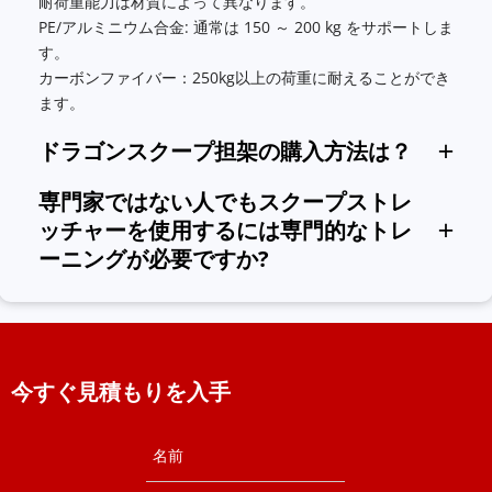
耐荷重能力は材質によって異なります。
PE/アルミニウム合金: 通常は 150 ～ 200 kg をサポートしま
す。
カーボンファイバー：250kg以上の荷重に耐えることができ
ます。
ドラゴンスクープ担架の購入方法は？
公式チャネル: Dragon 公式 Web サイトまたは正規代理店を通
専門家ではない人でもスクープストレ
じて注文します。カスタマイズや大量購入サービスも利用でき
ッチャーを使用するには専門的なトレ
ます。
ーニングが必要ですか?
専門家でなくても、緊急時に迅速に操作できるように説明書を
参照することができますが、不適切な使用による怪我を避ける
ために注意してください。
今すぐ見積もりを入手