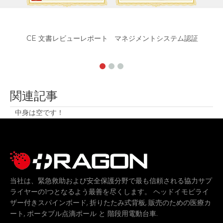
関連記事
中身は空です！
当社は、緊急救助および安全保護分野で最も信頼される協力サプ
ライヤーの1つとなるよう最善を尽くします。
ヘッドイモビライ
,
,
ザー付きスパインボード
折りたたみ式背板
販売のための医療カ
,
と
.
ート
ポータブル点滴ポール
階段用電動台車