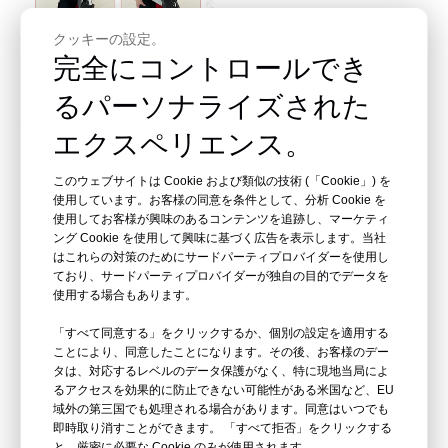
クッキーの設定。
完全にコントロールでき
るパーソナライズされた
エクスペリエンス。
このウェブサイトは Cookie および類似の技術 (「Cookie」) を
使用しています。お客様の同意を条件として、分析 Cookie を
使用してお客様が興味のあるコンテンツを追跡し、マーケティ
ング Cookie を使用して興味に基づく広告を表示します。当社
詳細表示
はこれらの対策のためにサードパーティプロバイダーを使用し
ており、サードパーティプロバイダーが独自の目的でデータを
高品質な製品を生み出すために新たにアップグレードされま
使用する場合もあります。
した
「すべて同意する」をクリックするか、個別の設定を適用する
ことにより、同意したことになります。その後、お客様のデー
タは、対応するレベルのデータ保護がなく、特に現地当局によ
るアクセスを効果的に防止できない可能性がある米国など、EU
域外の第三国でも処理される場合があります。同意はいつでも
即時取り消すことができます。 「すべて拒否」をクリックする
と、厳密に必要な Cookie のみが使用されます。