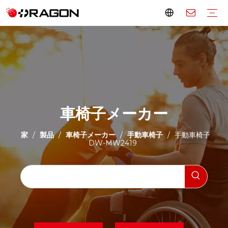
応急処置キット
軍用応急処置キット
大型救急セット
ミニ救急セット
空の救急バッグ
救急箱
応急処置用品
担架
救急車担架
スコップストレッチャー
折りたたみ担架
ロールストレッチャー
バスケットストレッチャー
エアーストレッチャー
避難用階段椅子
ペットストレッチャー
ソフトストレッチャー
小児用担架
スパインボード
頭部の固定
添え木
車椅子メーカー
電動車椅子
手動車椅子
立ち車椅子
階段昇降用車椅子
移動補助具
松葉杖
歩行補助具
モビリティスクーター
患者用リフト
リハビリテーションケア
バスルーム
寝室
ホームヘルス
病院用家具
電動病院用ベッド
手動病院用ベッド
映像機器
オーバーベッドテーブル
ベッドサイドキャビネット
IVスタンド
病院の画面
医療用カート
透析椅子
輸液チェア
献血チェア
緊急搬送トロリー
手術室設備
操作テーブル
オペレーションライト
観察台
検査ランプ
ステアクライマートロリー
車椅子メーカー
家
製品
車椅子メーカー
手動車椅子
/
/
/
/
手動車椅子
DW-MW2419