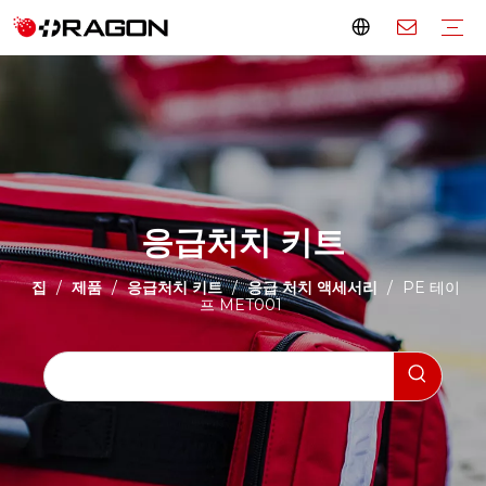
응급처치 키트
군용 응급 처치 키트
대형 구급 상자
미니 구급 상자
빈 응급처치 가방
응급처치 상자
응급 처치 액세서리
들것
구급차 들것
국자 들것
접이식 들것
롤 들것
바구니 들것
공기 들것
피난 계단 의자
애완동물 들것
부드러운 들것
소아용 들것
척추 보드
머리 고정
부목
휠체어 제조업체
전동 휠체어
수동 휠체어
스탠딩 휠체어
계단 오르기 휠체어
이동 보조 기구
버팀목
보행 보조기구
이동성 스쿠터
환자 리프트
재활치료
화장실
침실
가정 건강
병원 가구
전기 병원 침대
수동 병원 침대
이미징 장비
오버베드 테이블
침대 옆 캐비닛
IV 스탠드
병원 화면
의료용 카트
투석 의자
주입 의자
헌혈의자
비상 이송 트롤리
수술실 장비
작업표
작동등
검사 테이블
검사 램프
계단 등산용 트롤리
응급처치 키트
집
제품
응급처치 키트
응급 처치 액세서리
/
/
/
/
PE 테이
프 MET001