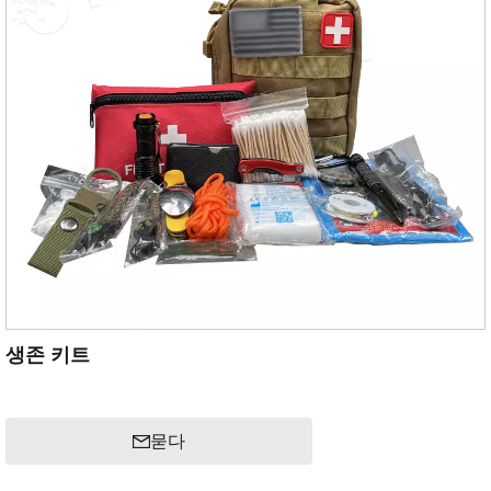
생존 키트
묻다