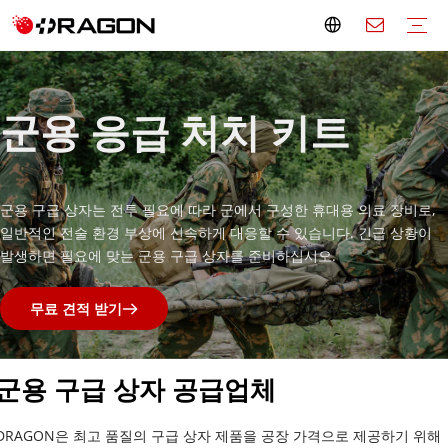
응급처치 키트
군용 응급 처치 키트
대형 구급 상자
미니 구급 상자
빈 응급처치 가방
응급처치 상자
응급 처치 액세서리
들것
구급차 들것
국자 들것
접이식 들것
롤 들것
바구니 들것
공기 들것
피난 계단 의자
애완동물 들것
부드러운 들것
소아용 들것
척추 보드
머리 고정
부목
휠체어 제조업체
전동 휠체어
수동 휠체어
스탠딩 휠체어
계단 오르기 휠체어
이동 보조 기구
버팀목
보행 보조기구
이동성 스쿠터
환자 리프트
재활치료
화장실
침실
가정 건강
병원 가구
전기 병원 침대
수동 병원 침대
이미징 장비
오버베드 테이블
침대 옆 캐비닛
IV 스탠드
병원 화면
의료용 카트
투석 의자
주입 의자
헌혈의자
비상 이송 트롤리
수술실 장비
작업표
작동등
검사 테이블
검사 램프
계단 등산용 트롤리
군용 응급 처치 키트
군용 구급 상자는 전투 필요에 따라 군에서 구성한 휴대용 의료 장비로, 
일반적인 전술 환경 부상에 신속하게 대응할 수 있습니다. 긴급 상황이 
발생하면 필요에 맞는 군용 구급 상자를 준비하십시오.
무료 견적 받기
군용 구급 상자 공급업체
DRAGON은 최고 품질의 구급 상자 제품을 공장 가격으로 제공하기 위해 