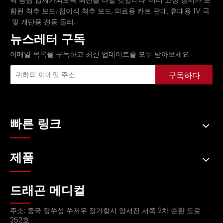
력 공급 업체가되도록 최선을 다할 것입니다.
머리 고정 장치가 포
,
,
,
함된 척추 보드
접이식 척추 보드
의료용 카트 판매
휴대용 IV 극
및
.
계단용 전동 돌리
뉴스레터 구독
이메일 목록을 구독하고 최신 업데이트를 모두 받아보세요.
구독하다
빠른 링크
제품
드래곤 메디컬
주소: 중국 장쑤성 쑤저우 장가항시 양서진 서쪽 2차 순환 도로
252호