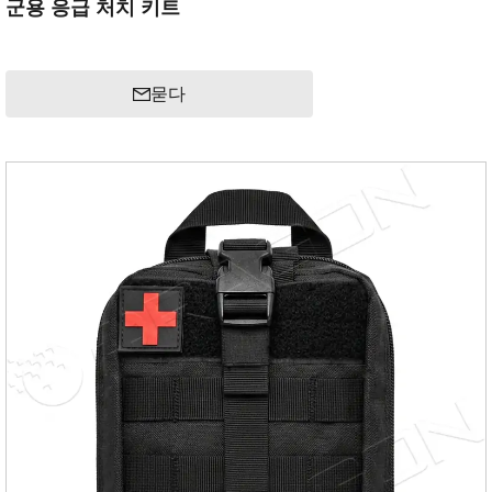
군용 응급 처치 키트
묻다