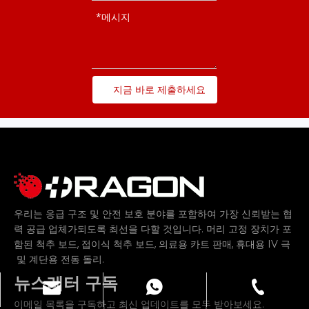
지금 바로 제출하세요
우리는 응급 구조 및 안전 보호 분야를 포함하여 가장 신뢰받는 협
력 공급 업체가되도록 최선을 다할 것입니다.
머리 고정 장치가 포
,
,
,
함된 척추 보드
접이식 척추 보드
의료용 카트 판매
휴대용 IV 극
및
.
계단용 전동 돌리
뉴스레터 구독
info@dragonmfc.com
+86-15250486691
+86-15250486691
이메일 목록을 구독하고 최신 업데이트를 모두 받아보세요.