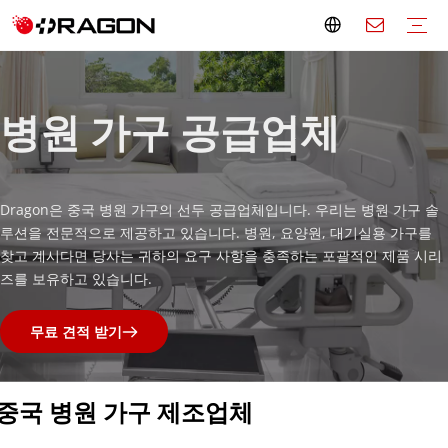
응급처치 키트
군용 응급 처치 키트
대형 구급 상자
미니 구급 상자
빈 응급처치 가방
응급처치 상자
응급 처치 액세서리
들것
구급차 들것
국자 들것
접이식 들것
롤 들것
바구니 들것
공기 들것
피난 계단 의자
애완동물 들것
부드러운 들것
소아용 들것
척추 보드
머리 고정
부목
휠체어 제조업체
전동 휠체어
수동 휠체어
스탠딩 휠체어
계단 오르기 휠체어
이동 보조 기구
버팀목
보행 보조기구
이동성 스쿠터
환자 리프트
재활치료
화장실
침실
가정 건강
병원 가구
전기 병원 침대
수동 병원 침대
이미징 장비
오버베드 테이블
침대 옆 캐비닛
IV 스탠드
병원 화면
의료용 카트
투석 의자
주입 의자
헌혈의자
비상 이송 트롤리
수술실 장비
작업표
작동등
검사 테이블
검사 램프
계단 등산용 트롤리
병원 가구 공급업체
Dragon은 중국 병원 가구의 선두 공급업체입니다. 우리는 병원 가구 솔
루션을 전문적으로 제공하고 있습니다. 병원, 요양원, 대기실용 가구를 
찾고 계시다면 당사는 귀하의 요구 사항을 충족하는 포괄적인 제품 시리
즈를 보유하고 있습니다.
무료 견적 받기
중국 병원 가구 제조업체