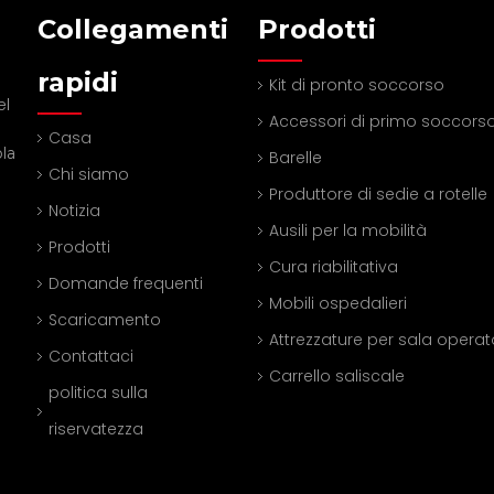
Collegamenti
Prodotti
rapidi
Kit di pronto soccorso
el
Accessori di primo soccors
Casa
la
Barelle
Chi siamo
Produttore di sedie a rotelle
Notizia
Ausili per la mobilità
Prodotti
Cura riabilitativa
Domande frequenti
Mobili ospedalieri
Scaricamento
Attrezzature per sala operat
Contattaci
Carrello saliscale
politica sulla
riservatezza