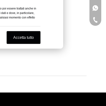
+15250
o poi essere trattati anche in
 dati e dove, in particolare,
ualsiasi momento con effetto
+15250
Accetta tutto