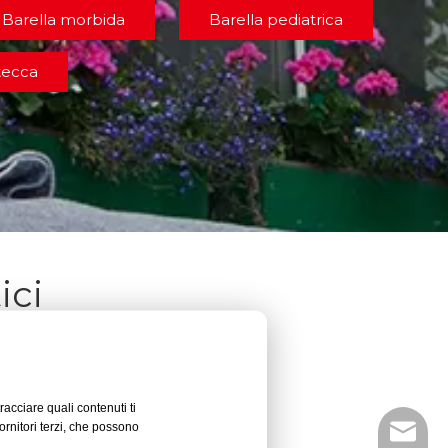
Barella morbida
Barella pediatrica
tecca
ici
racciare quali contenuti ti
ornitori terzi, che possono
info@d