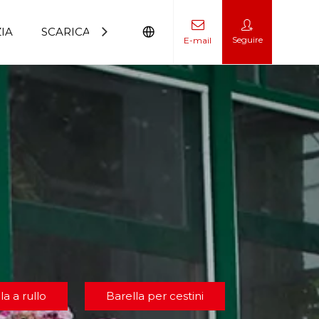
IA
SCARICAMENTO
CONTATTACI
Seguire
E-mail
 per la deambulazione
la a rullo
Barella per cestini