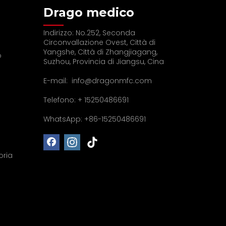
Drago medico
Indirizzo: No.252, Seconda
Circonvallazione Ovest, Città di
Yangshe, Città di Zhangjiagang,
o
Suzhou, Provincia di Jiangsu, Cina
E-mail:
info@dragonmfc.com
Telefono: + 15250486691
WhatsApp: +86-15250486691
oria