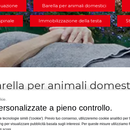
cuazione
Barella per animali domestici
spinale
Immobilizzazione della testa
S
rella per animali domest
kie.
rsonalizzate a pieno controllo.
 tecnologie simili ('cookie'). Previo tuo consenso, utilizzeremo cookie analitici per t
g per visualizzare pubblicità basata sugli interessi. Per queste misure utilizziamo f
ri scopi.