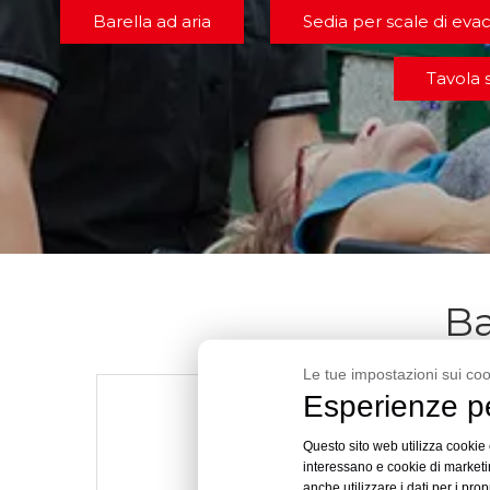
Barella ad aria
Sedia per scale di eva
Tavola 
Ba
Le tue impostazioni sui coo
Esperienze pe
Questo sito web utilizza cookie e
interessano e cookie di marketin
anche utilizzare i dati per i prop