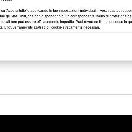
su 'Accetta tutto' o applicando le tue impostazioni individuali. I vostri dati potrebber
come gli Stati Uniti, che non dispongono di un corrispondente livello di protezione dei
tà locali non può essere efficacemente impedito. Puoi revocare il tuo consenso in q
ta tutto', verranno utilizzati solo i cookie strettamente necessari.