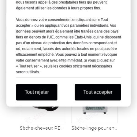
nous faisons appel à des prestataires tiers qui peuvent
2200 L × 1600 P × 750 H (mm)
également utiliser les données à leurs propres fins.
Vous donnez votre consentement en cliquant sur « Tout
accepter » ou en appliquant vos paramètres individuels. Vos
Précédent:
données peuvent alors également être traitées dans des pays
tiers en dehors de l'UE, comme les États-Unis, qui ne disposent
Suivant:
pas d'un niveau de protection des données correspondant et
où, notamment, l'accès des autorités locales ne peut pas être
efficacement empêché. Vous pouvez à tout moment révoquer
votre consentement avec effet immédiat. Si vous cliquez sur
Produits connexes
« Tout refuser », seuls les cookies strictement nécessaires
seront utilisés.
Tout rejeter
Tout accepter
Plateau de table pour fauteuil roulant
Sèche-cheveux PET-PD02
Sèche-linge pour animaux PET-PD01