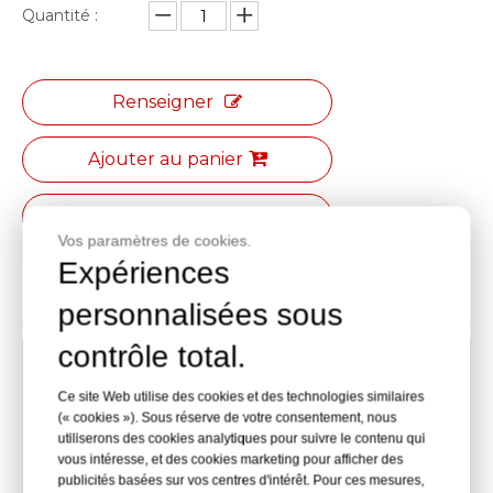
Quantité :
Renseigner
Ajouter au panier
Exportation PDF
Vos paramètres de cookies.
Expériences
Description du produit
personnalisées sous
contrôle total.
1600 mm (L) × 1600 mm (P) × 750 mm (H)
Ce site Web utilise des cookies et des technologies similaires
1800 mm (L) × 1600 mm (P) × 750 mm (H)
(« cookies »). Sous réserve de votre consentement, nous
utiliserons des cookies analytiques pour suivre le contenu qui
vous intéresse, et des cookies marketing pour afficher des
2000 L × 1600 P × 750 H (mm)
publicités basées sur vos centres d'intérêt. Pour ces mesures,