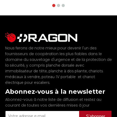
Nous ferons de notre mieux pour devenir l'un des
fournisseurs de coopération les plus fiables dans le
domaine du sauvetage d'urgence et de la protection de
la sécurité, y compris
planche dorsale avec
,
,
immobilisateur de tête
planche à dos pliante
chariots
,
et
médicaux à vendre
poteau IV portable
chariot
.
électrique pour escaliers
Abonnez-vous à la newsletter
Abonnez-vous à notre liste de diffusion et restez au
courant de toutes vos dernières mises à jour
S'abonner